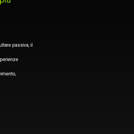
più
ltare passiva, il 
sperienze 
vimento, 