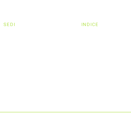
SEDI
INDICE
MILANO
HOME
SVEZIA
CHI SIAMO
STRUTTURA
LAVORA CON NOI
PRIVACY