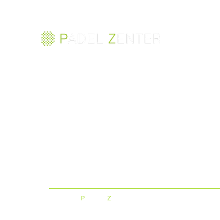
Il miglior campo di
padel al mondo
©
P
ADEL
Z
ENTER 2025
ensotech
Creato da