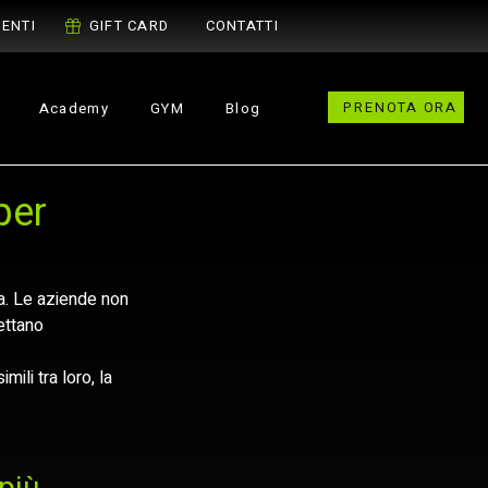
ENTI
GIFT CARD
CONTATTI
PRENOTA ORA
Academy
GYM
Blog
per
a. Le aziende non 
ettano 
ili tra loro, la 