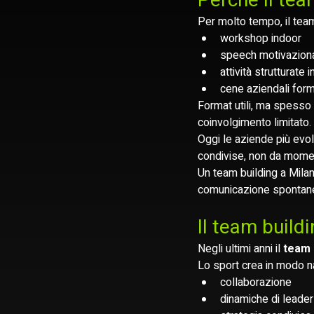
Perché il tea
Per molto tempo, il team
workshop indoor
speech motivaziona
attività strutturate i
cene aziendali form
Format utili, ma spesso p
coinvolgimento limitato.
Oggi le aziende più evo
condivise, non da momen
Un team building a Mila
comunicazione spontan
Il team build
Negli ultimi anni il 
team 
Lo sport crea in modo na
collaborazione
dinamiche di leader