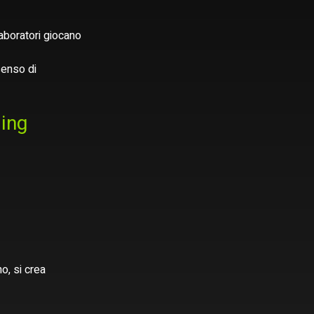
laboratori giocano 
senso di 
ing 
, si crea 