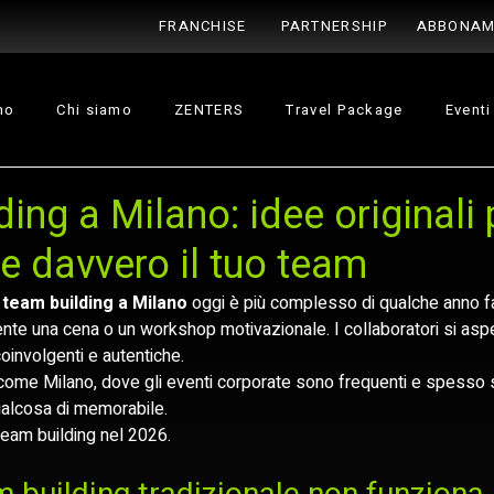
FRANCHISE
PARTNERSHIP
ABBONAM
no
Chi siamo
ZENTERS
Travel Package
Eventi
ing a Milano: idee originali 
e davvero il tuo team
 
team building a Milano
 oggi è più complesso di qualche anno f
te una cena o un workshop motivazionale. I collaboratori si asp
oinvolgenti e autentiche.
 come Milano, dove gli eventi corporate sono frequenti e spesso sim
ualcosa di memorabile.
team building nel 2026.