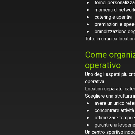
tornei personalizza
momenti di networkin
catering e aperitivi
premiazioni e spee
brandizzazione deg
Tutto in un’unica locati
Come organiz
operativo
Uno degli aspetti più cri
operativa.
Location separate, cate
Scegliere una struttura 
avere un unico refe
concentrare attivit
ottimizzare tempi 
garantire un’esperien
Un centro sportivo indoo