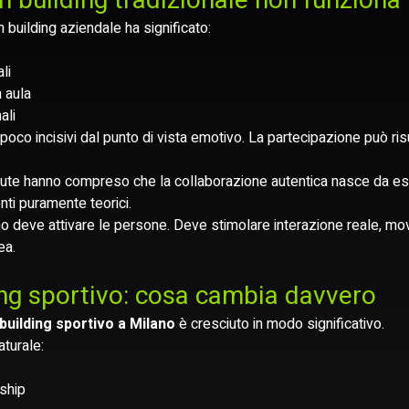
m building tradizionale non funziona 
 building aziendale ha significato:
li
n aula
ali
oco incisivi dal punto di vista emotivo. La partecipazione può risu
lute hanno compreso che la collaborazione autentica nasce da e
ti puramente teorici.
no deve attivare le persone. Deve stimolare interazione reale, mo
ea.
ing sportivo: cosa cambia davvero
building sportivo a Milano
 è cresciuto in modo significativo.
turale:
ship