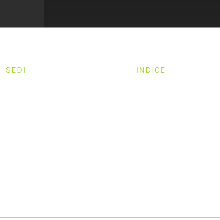
SEDI
INDICE
MILANO
HOME
SVEZIA
CHI SIAMO
STRUTTURA
LAVORA CON NOI
PRIVACY