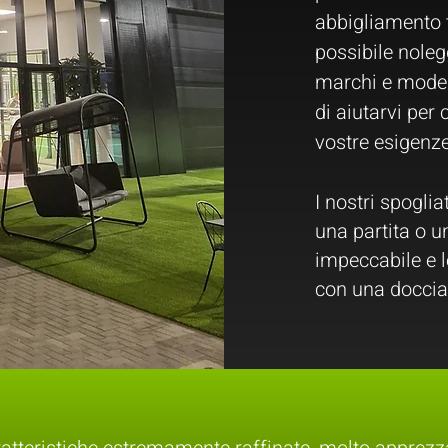
abbigliamento t
possibile noleg
marchi e modell
di aiutarvi per 
vostre esigenze
I nostri spogli
una partita o u
impeccabile e le
con una doccia