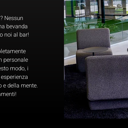
ck? Nessun
 una bevanda
 noi al bar!
pletamente
on personale
esto modo, i
o esperienza
 e della mente.
amenti!