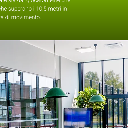
e sia dai giocatori élite che
i che superano i 10,5 metri in
tà di movimento.