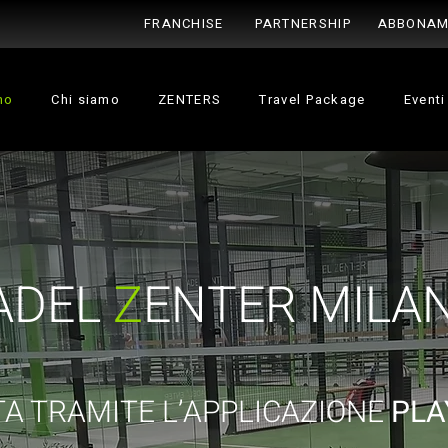
FRANCHISE
PARTNERSHIP
ABBONAM
no
Chi siamo
ZENTERS
Travel Package
Eventi
ADEL
Z
ENTER MILA
A TRAMITE L’APPLICAZIONE
PLA