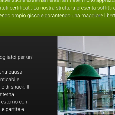
atteristiche estremamente raffinate, molto apprezzat
tituti certificati. La nostra struttura presenta soffitt
tendo ampio gioco e garantendo una maggiore liber
ogliatoi per un
e una pausa
nticabile.
e di snack. Il
interna
 esterno con
le partite e