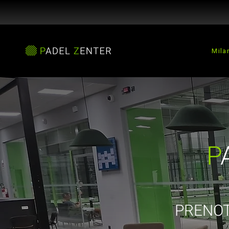
Mila
P
PRENOT