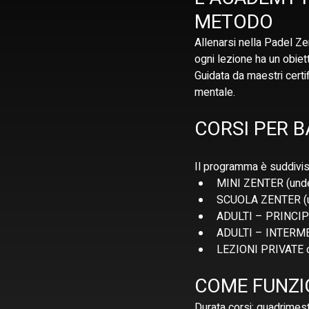
METODO
Allenarsi nella Padel Z
ogni lezione ha un obiet
Guidata da maestri certif
mentale.
CORSI PER B
Il programma è suddiviso
MINI ZENTER (unde
SCUOLA ZENTER (u
ADULTI – PRINCIP
ADULTI – INTERM
LEZIONI PRIVATE 
COME FUNZI
Durata corsi: quadrimest