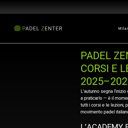
Mila
PADEL ZE
CORSI E 
2025–202
L’autunno segna l’inizio
a praticarlo — è il mom
tutti i corsi e le lezioni
movimento padel italian
L’ACADEMY F