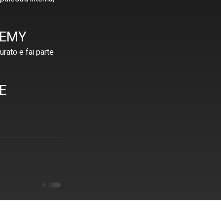
DEMY
urato e fai parte 
E