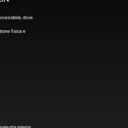
accessibile, dove 
zione fisica e 
alestra interna; 