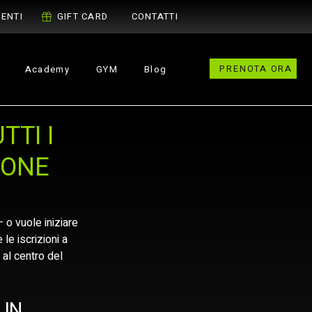
ENTI
GIFT CARD
CONTATTI
PRENOTA ORA
Academy
GYM
Blog
TTI I
IONE
 o vuole iniziare 
e iscrizioni a 
a al centro del 
UN 