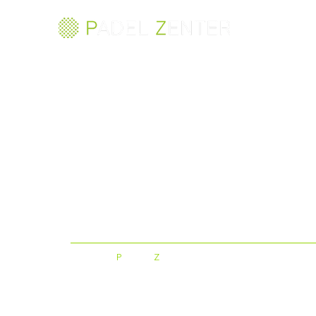
Il miglior campo di
padel al mondo
©
P
ADEL
Z
ENTER 2025
ensotech
Creato da