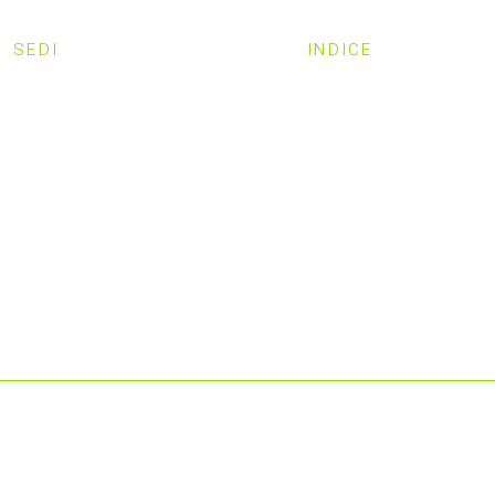
SEDI
INDICE
MILANO
HOME
SVEZIA
CHI SIAMO
STRUTTURA
LAVORA CON NOI
PRIVACY