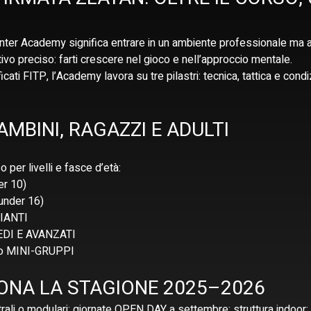
enter Academy significa entrare in un ambiente professionale ma 
tivo preciso: farti crescere nel gioco e nell’approccio mentale.
icati FITP, l’Academy lavora su tre pilastri: tecnica, tattica e condi
AMBINI, RAGAZZI E ADULTI
 per livelli e fasce d’età:
r 10)
nder 16)
IANTI
EDI E AVANZATI
o MINI-GRUPPI
ONA LA STAGIONE 2025–2026
rali o modulari; giornate OPEN DAY a settembre; struttura indoor; p