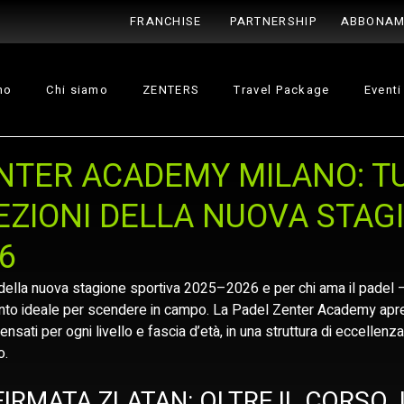
FRANCHISE
PARTNERSHIP
ABBONAM
no
Chi siamo
ZENTERS
Travel Package
Eventi
NTER ACADEMY MILANO: TU
LEZIONI DELLA NUOVA STAG
6
 della nuova stagione sportiva 2025–2026 e per chi ama il padel —
ento ideale per scendere in campo. La Padel Zenter Academy apre l
, pensati per ogni livello e fascia d’età, in una struttura di eccellenz
o.
IRMATA ZLATAN: OLTRE IL CORSO, 