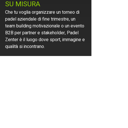
SU MISURA
Che tu voglia organizzare un torneo di 
padel aziendale di fine trimestre, un 
team building motivazionale o un evento 
B2B per partner e stakeholder, Padel 
Zenter è il luogo dove sport, immagine e 
qualità si incontrano.
Eventi aziendali
Il miglior campo di padel al mondo